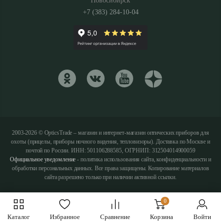
Новосибирск
+7 (383) 284-10-04
2003-2026 © OpticsTrade – магазин и интернет-магазин оптических приборов для
охоты (прицелы, приборы ночного видения, тепловизоры). Доставка по Москве и
почтой по России. ИНН: 501106288585, ОГРНИП: 312504014900059
Официальное уведомление
- политика использования сайта, конфиденциальности и
обработки персональных данных. Все права защищены. Копирование материалов
сайта разрешено только при наличии активной ссылки.
0
Каталог
Избранное
Сравнение
Корзина
Войти