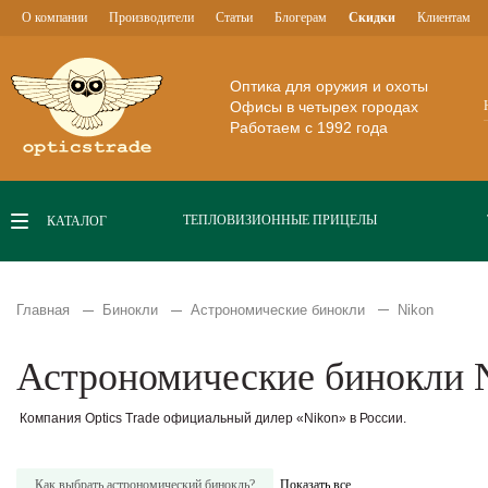
О компании
Производители
Статьи
Блогерам
Скидки
Клиентам
Оптика для оружия и охоты
Офисы в четырех городах
Работаем с 1992 года
ТЕПЛОВИЗИОННЫЕ ПРИЦЕЛЫ
КАТАЛОГ
Главная
Бинокли
Астрономические бинокли
Nikon
Астрономические бинокли 
Компания Optics Trade официальный дилер «Nikon» в России.
Как выбрать астрономический бинокль?
Показать все