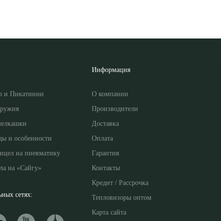
Информация
р и Пикатинни
О компании
оружия
Производители
мелкашки
Доставка
ды и особенности
Оплата
ицел на пневматику
Гарантия
ла на «Сайгу»
Контакты
Кредит / Рассрочка
ных сетях:
Тепловизоры оптом
Карта сайта