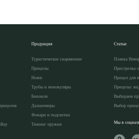
Продукция
Статьи
Туристическое снаряжение
Планка Виве
Прицелы
Пристрелка 
Ножи
Прицел для 
Трубы и монокуляры
Прицелы: ви
Бинокли
Выбираем пр
прицелов
Дальномеры
Выбор прице
Фонари и подсветки
Мы в социаль
iRay
Тюнинг оружия