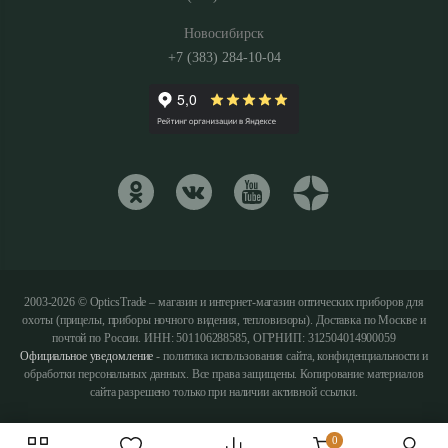
Новосибирск
+7 (383) 284-10-04
2003-2026 © OpticsTrade – магазин и интернет-магазин оптических приборов для
охоты (прицелы, приборы ночного видения, тепловизоры). Доставка по Москве и
почтой по России. ИНН: 501106288585, ОГРНИП: 312504014900059
Официальное уведомление
- политика использования сайта, конфиденциальности и
обработки персональных данных. Все права защищены. Копирование материалов
сайта разрешено только при наличии активной ссылки.
0