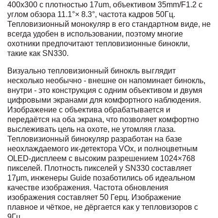
400x300 с плотностью 17um, объективом 35mm/F1.2 с
углом обзора 11.1°× 8.3°, частота кадров 50Гц.
Тепловизионный монокуляр в его стандартном виде, не
всегда удобен в использовании, поэтому многие
охотники предпочитают тепловизионные бинокли,
такие как SN330.
Визуально тепловизионный бинокль выглядит
несколько необычно - внешне он напоминает бинокль,
внутри - это конструкция с одним объективом и двумя
цифровыми экранами для комфортного наблюдения.
Изображение с объектива обрабатывается и
передаётся на оба экрана, что позволяет комфортно
выслеживать цель на охоте, не утомляя глаза.
Тепловизионный бинокуляр разработан на базе
неохлаждаемого ик-детектора VOx, и полноцветным
OLED-дисплеем с высоким разрешением 1024×768
пикселей. Плотность пикселей у SN330 составляет
17μm, инженеры Guide позаботились об идеальном
качестве изображения. Частота обновления
изображения составляет 50 Герц. Изображение
плавное и чёткое, не дёргается как у тепловизоров с
9Гц.