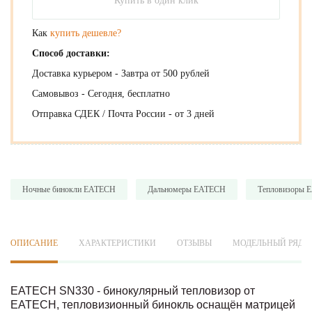
Купить в один клик
Как
купить дешевле?
Способ доставки:
Доставка курьером - Завтра от 500 рублей
Самовывоз - Сегодня, бесплатно
Отправка СДЕК / Почта России - от 3 дней
Ночные бинокли EATECH
Дальномеры EATECH
Тепловизоры 
ОПИСАНИЕ
ХАРАКТЕРИСТИКИ
ОТЗЫВЫ
МОДЕЛЬНЫЙ РЯД
EATECH SN330 - бинокулярный тепловизор от
EATECH, тепловизионный бинокль оснащён матрицей