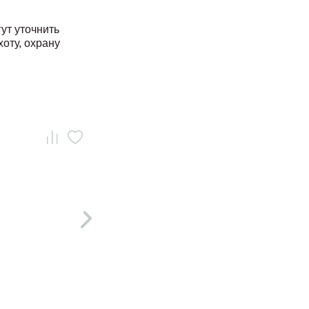
ут уточнить
хоту, охрану