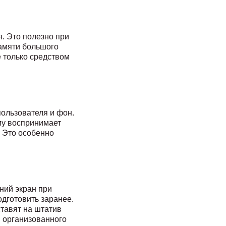
я. Это полезно при
памяти большого
 только средством
ользователя и фон.
му воспринимает
. Это особенно
ний экран при
одготовить заранее.
ставят на штатив
я организованного