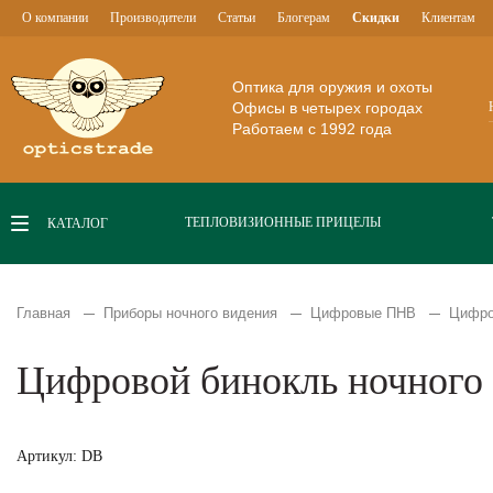
О компании
Производители
Статьи
Блогерам
Скидки
Клиентам
Оптика для оружия и охоты
Офисы в четырех городах
Работаем с 1992 года
ТЕПЛОВИЗИОННЫЕ ПРИЦЕЛЫ
КАТАЛОГ
Главная
Приборы ночного видения
Цифровые ПНВ
Цифро
Цифровой бинокль ночног
Артикул: DB