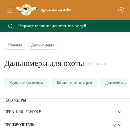
?
Главная
Дальномеры
Дальномеры для охоты
151 товар
Недорогие дальномеры
Бинокли с дальномером
Дальномеры для
ПАРАМЕТРЫ
ЦЕНА
8490
-
3684000
₽
ПРОИЗВОДИТЕЛЬ:
?