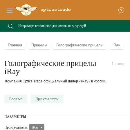
?
Главная
Прицелы
Голографические прицелы
iRay
Голографические прицелы
1 товар
iRay
Компания Optics Trade официальный дилер «iRay» в России.
Военные
Прицелы оптом
ПАРАМЕТРЫ
Производитель:
iRay