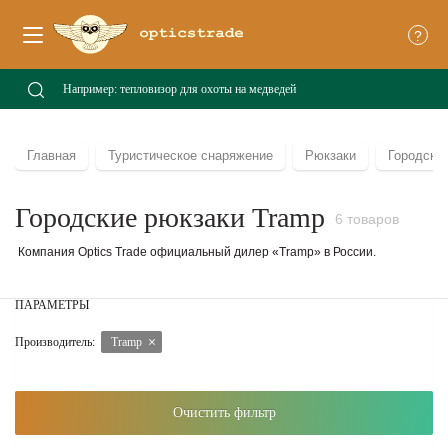
?
Главная
Туристическое снаряжение
Рюкзаки
Городски
Городские рюкзаки Tramp
6 товаров
Компания Optics Trade официальный дилер «Tramp» в России.
ПАРАМЕТРЫ
Производитель:
Tramp
Очистить фильтр