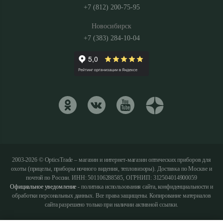
+7 (812) 200-75-95
Новосибирск
+7 (383) 284-10-04
2003-2026 © OpticsTrade – магазин и интернет-магазин оптических приборов для
охоты (прицелы, приборы ночного видения, тепловизоры). Доставка по Москве и
почтой по России. ИНН: 501106288585, ОГРНИП: 312504014900059
Официальное уведомление
- политика использования сайта, конфиденциальности и
обработки персональных данных. Все права защищены. Копирование материалов
сайта разрешено только при наличии активной ссылки.