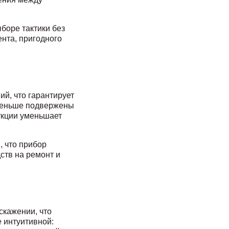
боре тактики без
нта, пригодного
ий, что гарантирует
а меньше подвержены
укции уменьшает
, что прибор
ств на ремонт и
скажении, что
е интуитивной: