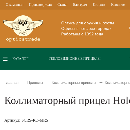
О компании
Производители
Статьи
Блогерам
Скидки
Клиентам
Оптика для оружия и охоты
Офисы в четырех городах
Работаем с 1992 года
ТЕПЛОВИЗИОННЫЕ ПРИЦЕЛЫ
КАТАЛОГ
Главная
Прицелы
Коллиматорные прицелы
Коллиматорны
Коллиматорный прицел Hol
Артикул: SCRS-RD-MRS