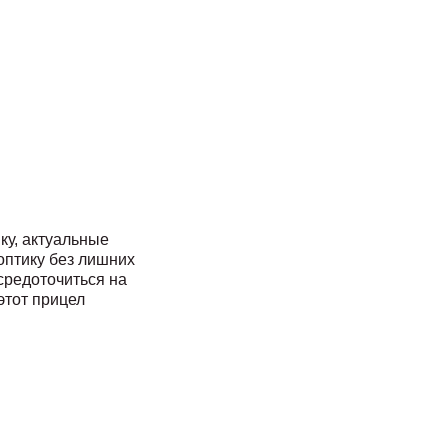
ку, актуальные
оптику без лишних
средоточиться на
этот прицел