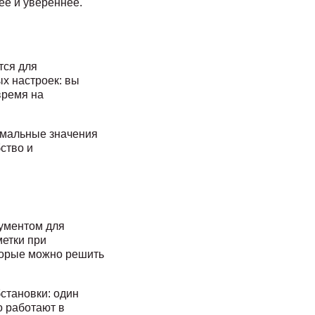
ее и увереннее.
тся для
х настроек: вы
время на
тимальные значения
ство и
рументом для
метки при
оторые можно решить
становки: один
о работают в