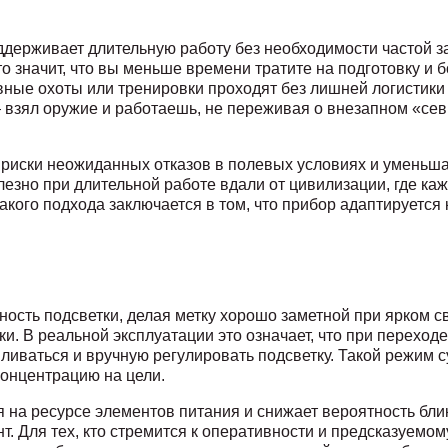
оддерживает длительную работу без необходимости частой 
то значит, что вы меньше времени тратите на подготовку и
ные охоты или тренировки проходят без лишней логистики
— взял оружие и работаешь, не переживая о внезапном «се
т риски неожиданных отказов в полевых условиях и уменьша
лезно при длительной работе вдали от цивилизации, где ка
кого подхода заключается в том, что прибор адаптируется
ость подсветки, делая метку хорошо заметной при ярком с
и. В реальной эксплуатации это означает, что при переходе
вливаться и вручную регулировать подсветку. Такой режим 
концентрацию на цели.
я на ресурсе элементов питания и снижает вероятность бли
. Для тех, кто стремится к оперативности и предсказуемо