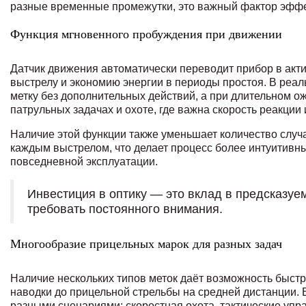
разные временные промежутки, это важный фактор эффе
Функция мгновенного пробуждения при движении
Датчик движения автоматически переводит прибор в акт
выстрелу и экономию энергии в периоды простоя. В реаль
метку без дополнительных действий, а при длительном о
патрульных задачах и охоте, где важна скорость реакци
Наличие этой функции также уменьшает количество случ
каждым выстрелом, что делает процесс более интуитивн
повседневной эксплуатации.
Инвестиция в оптику — это вклад в предсказуем
требовать постоянного внимания.
Многообразие прицельных марок для разных задач
Наличие нескольких типов меток даёт возможность быстр
наводки до прицельной стрельбы на средней дистанции. В
разными сценариями: скоростная охота, тактические упр