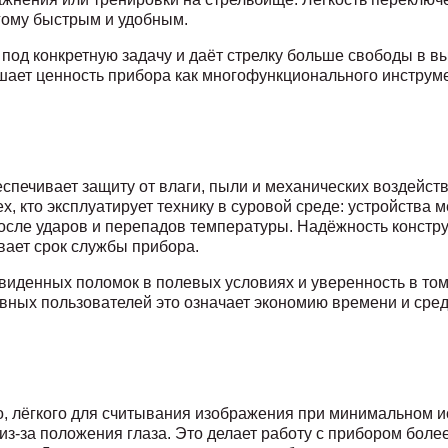
угому быстрым и удобным.
под конкретную задачу и даёт стрелку больше свободы в вы
шает ценность прибора как многофункционального инструме
печивает защиту от влаги, пыли и механических воздейств
х, кто эксплуатирует технику в суровой среде: устройств
осле ударов и перепадов температуры. Надёжность констр
вает срок службы прибора.
иденных поломок в полевых условиях и уверенность в том
вных пользователей это означает экономию времени и сред
о, лёгкого для считывания изображения при минимальном и
з-за положения глаза. Это делает работу с прибором боле