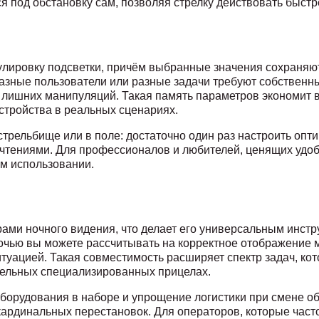
я под обстановку сам, позволяя стрелку действовать быстр
гулировку подсветки, причём выбранные значения сохраняю
разные пользователи или разные задачи требуют собственны
 лишних манипуляций. Такая память параметров экономит 
стройства в реальных сценариях.
стрельбище или в поле: достаточно один раз настроить оп
очтениями. Для профессионалов и любителей, ценящих удоб
ом использовании.
ми ночного видения, что делает его универсальным инст
 ночью вы можете рассчитывать на корректное отображение 
итуацией. Такая совместимость расширяет спектр задач, к
ительных специализированных прицелах.
орудования в наборе и упрощение логистики при смене об
кардинальных перестановок. Для операторов, которые част