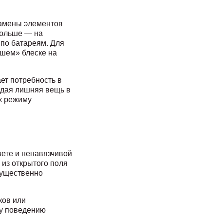
замены элементов
 больше — на
 по батареям. Для
вшем» блеске на
ет потребность в
ждая лишняя вещь в
 к режиму
вете и ненавязчивой
 из открытого поля
существенно
ков или
му поведению