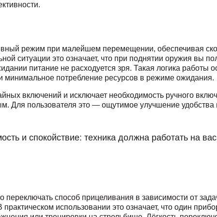
ктивности.
ивный режим при малейшем перемещении, обеспечивая ско
ной ситуации это означает, что при поднятии оружия вы п
жидании питание не расходуется зря. Такая логика работы 
и и минимальное потребление ресурсов в режиме ожидания.
айных включений и исключает необходимость ручного вклю
ым. Для пользователя это — ощутимое улучшение удобства 
ость и спокойствие: техника должна работать на вас,
о переключать способ прицеливания в зависимости от зада
 практическом использовании это означает, что один прибо
ажнения или тренировки на стрельбище. Лёгкость переклю