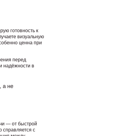
рую готовность к
олучаете визуальную
особенно ценна при
чения перед
и надёжности в
 а не
чи — от быстрой
р справляется с
чения между