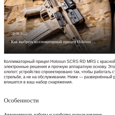
29.08.2022
Как выбрать коллиматорный прицел Holosun
Коллиматорный прицел Holosun SCRS RD MRS с красной п
электронные решения и прочную аппаратную основу. Это 
хлопот: устройство спроектировано так, чтобы работать 
стрельбе, а не на обслуживании. Ниже — развернённый р
впишется в ваш набор снаряжения.
Особенности
Автономность работы и удобство использования