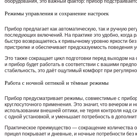
оборудования, это важный фактор: прибор подстраиваетс
Режимы управления и сохранение настроек
Прибор предлагает как автоматическую, так и ручную ре
последующих включений. На практике это удобно, когда 
быстро возвращаетесь к привычному уровню яркости без
пристрелке и обеспечивает предсказуемость поведения у
Это также сокращает цикл подготовки перед выходом на 
и прибор будет работать в соответствии с вашими предп
стабильность, это даёт ощутимый комфорт при регулярн
Работа с ночной оптикой и тёмные режимы
Прибор предусматривает режимы, совместимые с прибора
круглосуточного применения. Это значит, что вечером и
использовании внешней оптики, не теряя контроля над с
с одной установкой, и уменьшает потребность в дополн
Практическое преимущество — сокращение количества об
прицел покрывает и дневные, и ночные потребности без 