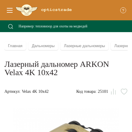
?
Главная
Дальномеры
Лазерные дальномеры
Лазерный
Лазерный дальномер ARKON
Velax 4K 10x42
Артикул: Velax 4K 10x42
Код товара: 25101
Сравни
В
из