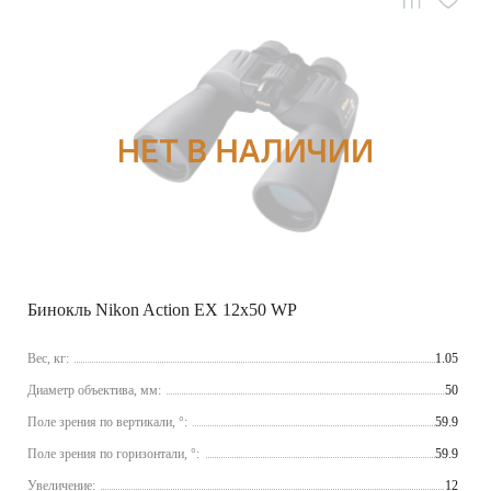
Бинокль Nikon Action EX 12x50 WP
Вес, кг:
1.05
Диаметр объектива, мм:
50
Поле зрения по вертикали, °:
59.9
Поле зрения по горизонтали, °:
59.9
Увеличение:
12