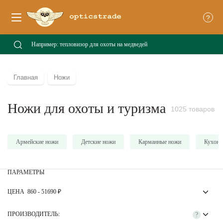
?
Главная
Ножи
Ножи для охоты и туризма
1025 товаров
Армейские ножи
Детские ножи
Карманные ножи
Кухонн
ПАРАМЕТРЫ
ЦЕНА
860
-
51690
₽
ПРОИЗВОДИТЕЛЬ:
?