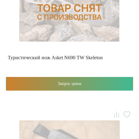
Туристический нож Asket N690 TW Skeleton
Запрос цены