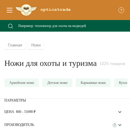
?
Главная
Ножи
Ножи для охоты и туризма
1025 товаров
Армейские ножи
Детские ножи
Карманные ножи
Кухонн
ПАРАМЕТРЫ
ЦЕНА
860
-
51690
₽
ПРОИЗВОДИТЕЛЬ:
?