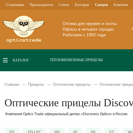
О компании
Производители
Статьи
Блогерам
Скидки
Клиентам
Оптика для оружия и охоты
Офисы в четырех городах
Работаем с 1992 года
ТЕПЛОВИЗИОННЫЕ ПРИЦЕЛЫ
КАТАЛОГ
Главная
Прицелы
Оптические прицелы
Оптические прице
Оптические прицелы Discov
Компания Optics Trade официальный дилер «Discovery Optics» в России.
ED
ED-LHT
HD
HI
HS
VT
W