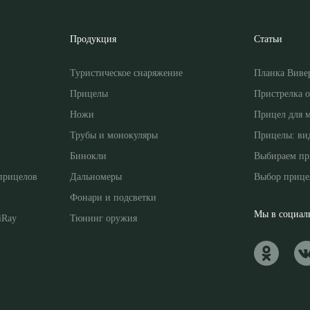
Продукция
Статьи
Туристическое снаряжение
Планка Виве
Прицелы
Пристрелка 
Ножи
Прицел для 
Трубы и монокуляры
Прицелы: ви
Бинокли
Выбираем пр
прицелов
Дальномеры
Выбор прице
Фонари и подсветки
Мы в социаль
iRay
Тюнинг оружия