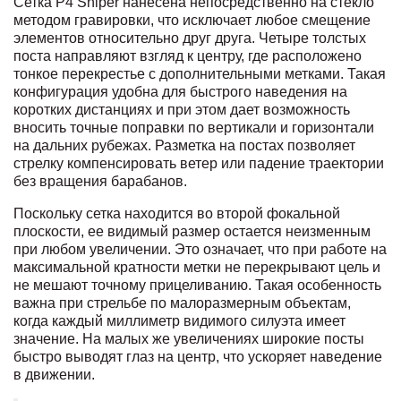
Сетка P4 Sniper нанесена непосредственно на стекло
методом гравировки, что исключает любое смещение
элементов относительно друг друга. Четыре толстых
поста направляют взгляд к центру, где расположено
тонкое перекрестье с дополнительными метками. Такая
конфигурация удобна для быстрого наведения на
коротких дистанциях и при этом дает возможность
вносить точные поправки по вертикали и горизонтали
на дальних рубежах. Разметка на постах позволяет
стрелку компенсировать ветер или падение траектории
без вращения барабанов.
Поскольку сетка находится во второй фокальной
плоскости, ее видимый размер остается неизменным
при любом увеличении. Это означает, что при работе на
максимальной кратности метки не перекрывают цель и
не мешают точному прицеливанию. Такая особенность
важна при стрельбе по малоразмерным объектам,
когда каждый миллиметр видимого силуэта имеет
значение. На малых же увеличениях широкие посты
быстро выводят глаз на центр, что ускоряет наведение
в движении.