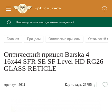
?
Главная
Прицелы
Оптические прицелы
Оптический пр
Оптический прицел Barska 4-
16x44 SFR SE SF Level HD RG26
GLASS RETICLE
Артикул: 5611
Код товара: 25795
Сравни
В
из