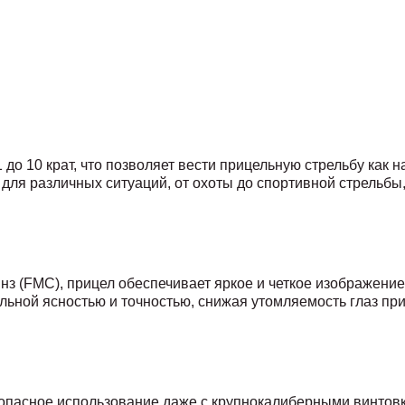
до 10 крат, что позволяет вести прицельную стрельбу как на
для различных ситуаций, от охоты до спортивной стрельбы
з (FMC), прицел обеспечивает яркое и четкое изображени
альной ясностью и точностью, снижая утомляемость глаз пр
езопасное использование даже с крупнокалиберными винтов