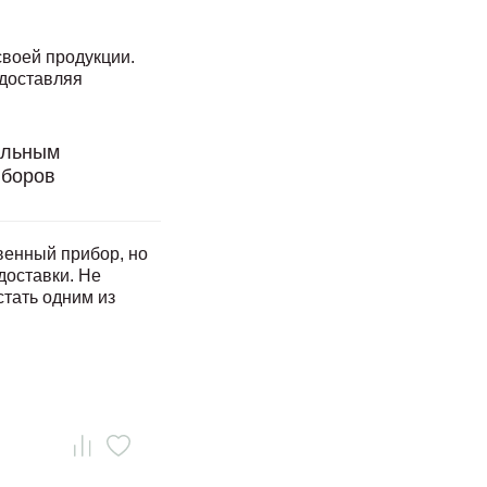
своей продукции.
доставляя
альным
иборов
венный прибор, но
доставки. Не
стать одним из