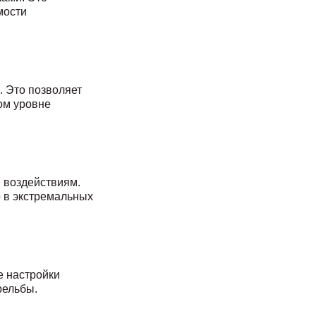
мости
. Это позволяет
ом уровне
 воздействиям.
о в экстремальных
е настройки
рельбы.