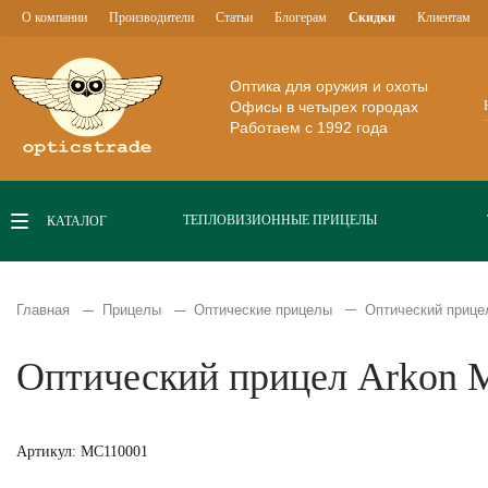
О компании
Производители
Статьи
Блогерам
Скидки
Клиентам
Оптика для оружия и охоты
Офисы в четырех городах
Работаем с 1992 года
ТЕПЛОВИЗИОННЫЕ ПРИЦЕЛЫ
КАТАЛОГ
Главная
Прицелы
Оптические прицелы
Оптический прицел
Оптический прицел Arkon M
Артикул: MC110001