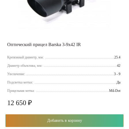
Оптический прицел Barska 3-9x42 IR
Крепежный диаметр, мм:
25.4
Диаметр объектива, мм:
42
Увеличение:
3 - 9
Подсветка метки:
Да
Прицельная метка:
Mil-Dot
12 650 ₽
Добавить в корзину