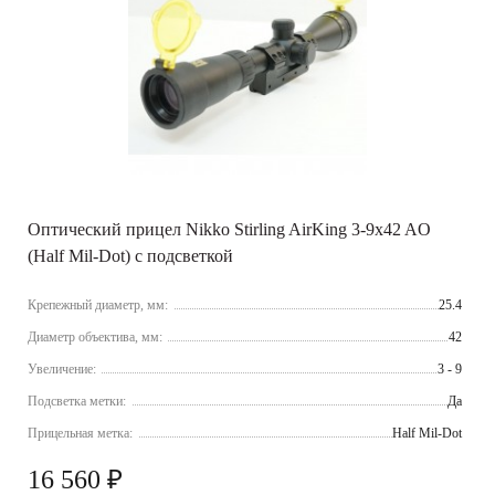
Оптический прицел Nikko Stirling AirKing 3-9x42 AO
(Half Mil-Dot) с подсветкой
Крепежный диаметр, мм:
25.4
Диаметр объектива, мм:
42
Увеличение:
3 - 9
Подсветка метки:
Да
Прицельная метка:
Half Mil-Dot
16 560 ₽