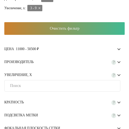
антикоррозийному и водонепроницаемому исполнению корпуса,
Увеличение, х:
3 - 9
прицел может использоваться в сложных погодных условиях.
В интернет-магазине Optics Trade вы можете купить прицел
оптический по 3-9x42 мм с гарантией качества и по выгодным
Очистить фильтр
ценам. Мы предлагаем широкий ассортимент оптики с проверенной
надежностью и сервисной поддержкой. Если вы затрудняетесь с
выбором, наши специалисты подробно проконсультируют и
ЦЕНА
11000
-
50500
₽
помогут подобрать оптимальный оптический прицел по 3-9х42 мм,
учитывая ваши предпочтения и задачи. Получить консультацию
ПРОИЗВОДИТЕЛЬ
?
эксперта можно по телефону +7 (495) 785-61-36.
УВЕЛИЧЕНИЕ, Х
?
КРАТНОСТЬ
?
ПОДСВЕТКА МЕТКИ
?
ФОКАЛЬНАЯ ПЛОСКОСТЬ СЕТКИ