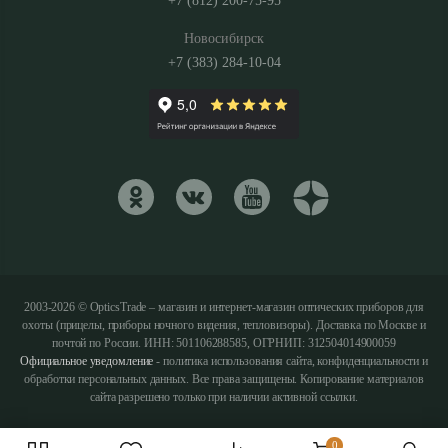
+7 (812) 200-75-95
Новосибирск
+7 (383) 284-10-04
2003-2026 © OpticsTrade – магазин и интернет-магазин оптических приборов для
охоты (прицелы, приборы ночного видения, тепловизоры). Доставка по Москве и
почтой по России. ИНН: 501106288585, ОГРНИП: 312504014900059
Официальное уведомление
- политика использования сайта, конфиденциальности и
обработки персональных данных. Все права защищены. Копирование материалов
сайта разрешено только при наличии активной ссылки.
0