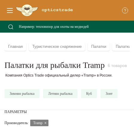
?
Главная
Туристическое снаряжение
Палатки
Палатки 
Палатки для рыбалки Tramp
6 товаров
Компания Optics Trade официальный дилер «Tramp» в России.
Зимняя рыбалка
Летняя рыбалка
Куб
Зонт
ПАРАМЕТРЫ
Производитель:
Tramp