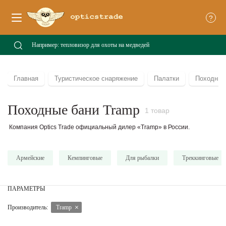
?
Главная
Туристическое снаряжение
Палатки
Походные
Походные бани Tramp
1 товар
Компания Optics Trade официальный дилер «Tramp» в России.
Армейские
Кемпинговые
Для рыбалки
Треккинговые
ПАРАМЕТРЫ
Производитель:
Tramp