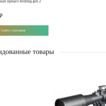
ый прицел Redring gen 2
 ₽
Снято с поставок
ндованные товары