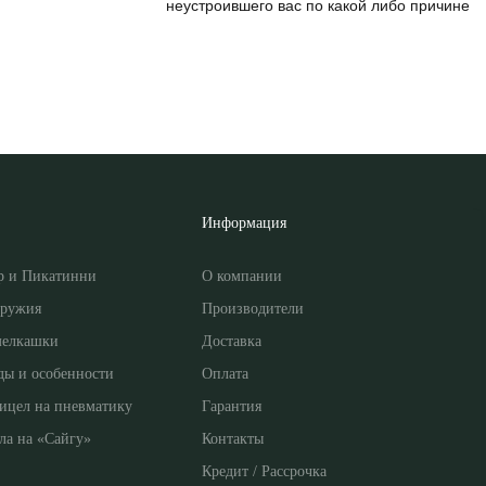
неустроившего вас по какой либо причине
Информация
р и Пикатинни
О компании
оружия
Производители
мелкашки
Доставка
ды и особенности
Оплата
ицел на пневматику
Гарантия
ла на «Сайгу»
Контакты
Кредит / Рассрочка