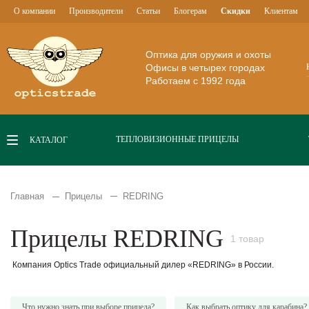
О компании
Производители
Статьи
Блогерам
Скидки
Клиентам
Оптика для оружия и охоты
Офисы в четырех городах
Работаем с 1992 года
ТЕПЛОВИЗИОННЫЕ ПРИЦЕЛЫ
КАТАЛОГ
Главная
Прицелы
REDRING
Прицелы REDRING
1 товар
Компания Optics Trade официальный дилер «REDRING» в России.
Что нужно знать при выборе прицела?
Как выбрать оптику для карабина?