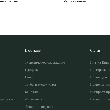
чный расчет
обслуживания
Продукция
Статьи
Туристическое снаряжение
Планка Виве
Прицелы
Пристрелка 
Ножи
Прицел для 
Трубы и монокуляры
Прицелы: ви
Бинокли
Выбираем пр
прицелов
Дальномеры
Выбор прице
Фонари и подсветки