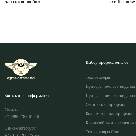
для вас способом
или безнали
Выбор профессионалов
Тепловизоры
Приборы ночного видения
Прицелы ночного видения
Контактная информация
Оптические прицелы
Москва
Коллиматорные прицелы
+7 (495) 785-61-36
Кронштейны и крепления 
Санкт-Петербург
Тепловизоры iRay
+7 (812) 200-75-95