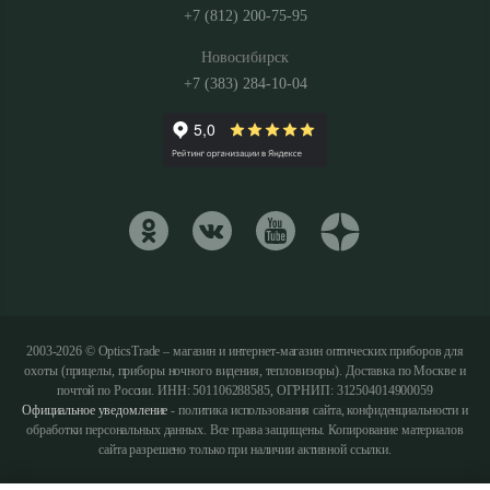
+7 (812) 200-75-95
Новосибирск
+7 (383) 284-10-04
2003-2026 © OpticsTrade – магазин и интернет-магазин оптических приборов для
охоты (прицелы, приборы ночного видения, тепловизоры). Доставка по Москве и
почтой по России. ИНН: 501106288585, ОГРНИП: 312504014900059
Официальное уведомление
- политика использования сайта, конфиденциальности и
обработки персональных данных. Все права защищены. Копирование материалов
сайта разрешено только при наличии активной ссылки.