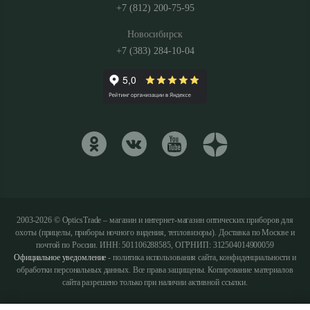
+7 (812) 200-75-95
Новосибирск
+7 (383) 284-10-04
2003-2026 © OpticsTrade – магазин и интернет-магазин оптических приборов для
охоты (прицелы, приборы ночного видения, тепловизоры). Доставка по Москве и
почтой по России. ИНН: 501106288585, ОГРНИП: 312504014900059
Официальное уведомление
- политика использования сайта, конфиденциальности и
обработки персональных данных. Все права защищены. Копирование материалов
сайта разрешено только при наличии активной ссылки.