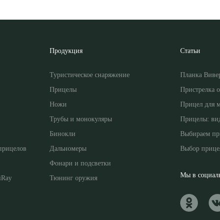
Продукция
Статьи
Туристическое снаряжение
Планка Виве
Прицелы
Пристрелка 
Ножи
Прицел для 
Трубы и монокуляры
Прицелы: ви
Бинокли
Выбираем пр
прицелов
Дальномеры
Выбор прице
Фонари и подсветки
Мы в социаль
iRay
Тюнинг оружия