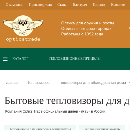
О компании
Производители
Статьи
Блогерам
Скидки
Клиентам
Оптика для оружия и охоты
Офисы в четырех городах
Работаем с 1992 года
ТЕПЛОВИЗИОННЫЕ ПРИЦЕЛЫ
КАТАЛОГ
Главная
Тепловизоры
Тепловизоры для обследования дома
Бытовые тепловизоры для д
Компания Optics Trade официальный дилер «iRay» в России.
Тепловизоры для измерения температуры
Тепловизионные камеры