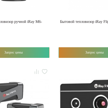
ловизор ручной iRay M6-
Бытовой тепловизор iRay Fli
Запрос цены
Запрос цены