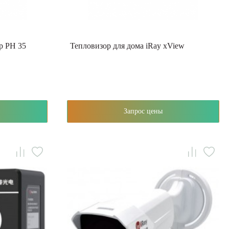
p PH 35
Тепловизор для дома iRay xView
Запрос цены