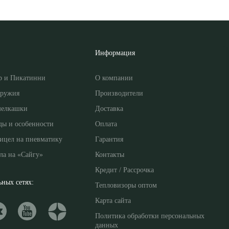
Информация
р и Пикатинни
О компании
оружия
Производители
мелкашки
Доставка
ды и особенности
Оплата
ицел на пневматику
Гарантия
ла на «Сайгу»
Контакты
Кредит / Рассрочка
ных сетях:
Тепловизоры оптом
Карта сайта
Политика обработки персональных
данных