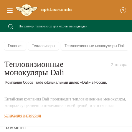
?
Главная
Тепловизоры
Тепловизионные монокуляры Dali
Тепловизионные
2 товара
монокуляры Dali
Компания Optics Trade официальный дилер «Dali» в России.
Китайская компания Dali производит тепловизионные монокуляры,
которые существенно отличаются своей ценой, и это главная
особенность. Если для охоты требуется просто прибор для поиска
Описание категории
дичи, который можно носить в руках, то модели S240 отлично для
этого подойдут. Конечно стоимость приборов сказывается на
ПАРАМЕТРЫ
качестве изображения, но эти небольшие модели достаточны для