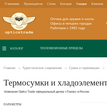
О компании
Производители
Статьи
Блогерам
Скидки
Клиентам
Оптика для оружия и охоты
Офисы в четырех городах
Работаем с 1992 года
ТЕПЛОВИЗИОННЫЕ ПРИЦЕЛЫ
КАТАЛОГ
Главная
Туристическое снаряжение
Сумки и гермомешки
Термосумки и хладоэлемен
Компания Optics Trade официальный дилер «Tramp» в России.
ПАРАМЕТРЫ