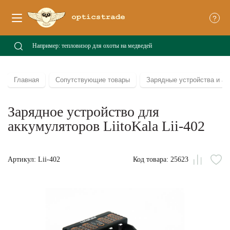
?
Главная
Сопутствующие товары
Зарядные устройства и а
Зарядное устройство для
аккумуляторов LiitoKala Lii-402
Артикул: Lii-402
Код товара: 25623
Сравни
В
из