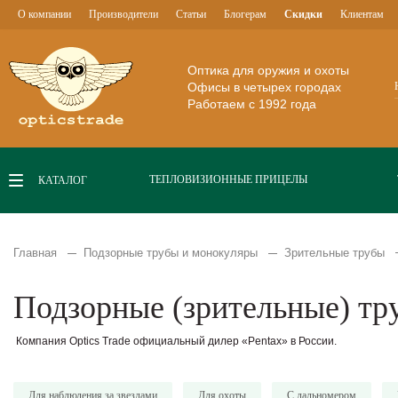
О компании
Производители
Статьи
Блогерам
Скидки
Клиентам
Оптика для оружия и охоты
Офисы в четырех городах
Работаем с 1992 года
ТЕПЛОВИЗИОННЫЕ ПРИЦЕЛЫ
КАТАЛОГ
Главная
Подзорные трубы и монокуляры
Зрительные трубы
Подзорные (зрительные) тр
Компания Optics Trade официальный дилер «Pentax» в России.
Для наблюдения за звездами
Для охоты
C дальномером