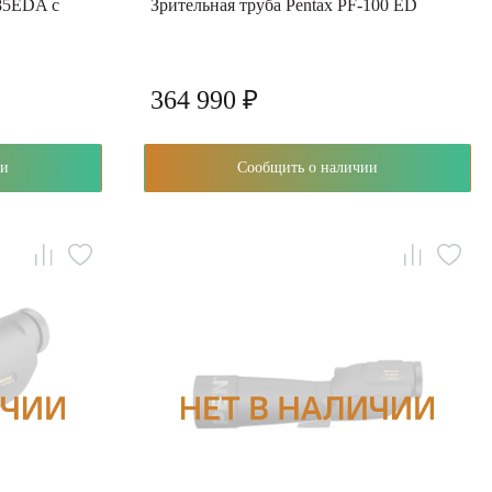
-85EDA с
Зрительная труба Pentax PF-100 ED
364 990 ₽
чии
Сообщить о наличии