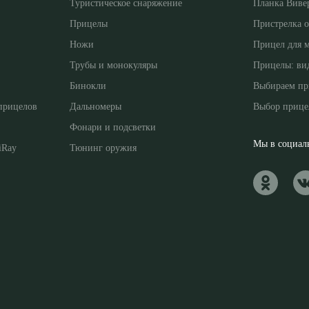
Туристическое снаряжение
Планка Виве
Прицелы
Пристрелка 
Ножи
Прицел для 
Трубы и монокуляры
Прицелы: ви
Бинокли
Выбираем пр
прицелов
Дальномеры
Выбор прице
Фонари и подсветки
Мы в социаль
iRay
Тюнинг оружия