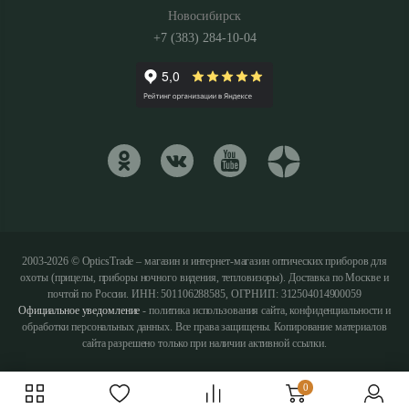
Новосибирск
+7 (383) 284-10-04
2003-2026 © OpticsTrade – магазин и интернет-магазин оптических приборов для
охоты (прицелы, приборы ночного видения, тепловизоры). Доставка по Москве и
почтой по России. ИНН: 501106288585, ОГРНИП: 312504014900059
Официальное уведомление
- политика использования сайта, конфиденциальности и
обработки персональных данных. Все права защищены. Копирование материалов
сайта разрешено только при наличии активной ссылки.
0