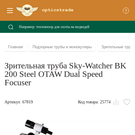
?
Главная
Подзорные трубы и монокуляры
Зрительные труб
Зрительная труба Sky-Watcher BK
200 Steel OTAW Dual Speed
Focuser
Артикул: 67819
Код товара: 25774
Сравни
В
из