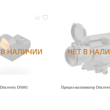
Discovery DS001
Прицел-коллиматор Discove