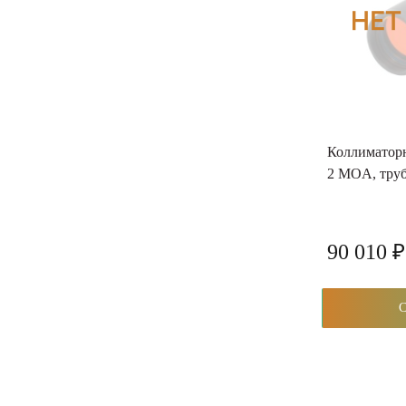
Коллиматорн
2 MOA, тру
90 010 ₽