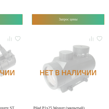
Запрос цены
overy ST
Pilad P1х25 Weaver (закрытый)