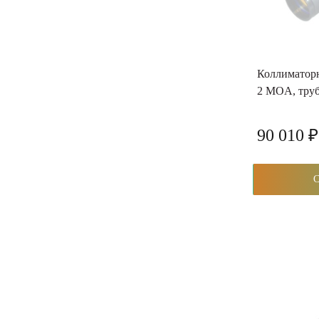
Коллиматорн
2 MOA, тру
90 010 ₽