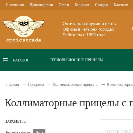
О компании
Производители
Статьи
Блогерам
Скидки
Клиентам
Оптика для оружия и охоты
Офисы в четырех городах
Работаем с 1992 года
ТЕПЛОВИЗИОННЫЕ ПРИЦЕЛЫ
КАТАЛОГ
Главная
Прицелы
Коллиматорные прицелы
Коллиматорны
Коллиматорные прицелы с п
ПАРАМЕТРЫ
СОРТИРОВКА:
Подсветка метки:
Да