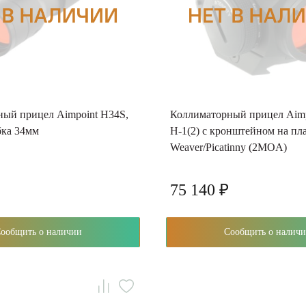
ый прицел Aimpoint H34S,
Коллиматорный прицел Aimp
бка 34мм
H-1(2) с кронштейном на пл
Weaver/Picatinny (2MOA)
75 140 ₽
Сообщить о наличии
Сообщить о нали