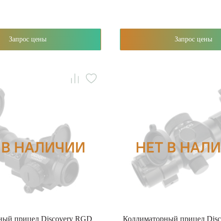
Запрос цены
Запрос цены
ный прицел Discovery RGD
Коллиматорный прицел Disc