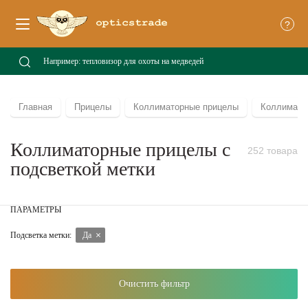
?
Главная
Прицелы
Коллиматорные прицелы
Коллиматор
Коллиматорные прицелы с
252 товара
подсветкой метки
ПАРАМЕТРЫ
Подсветка метки:
Да
Очистить фильтр