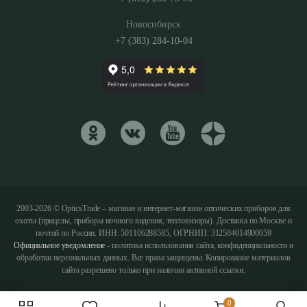
Новосибирск
+7 (383) 284-10-04
2003-2026 © OpticsTrade – магазин и интернет-магазин оптических приборов для
охоты (прицелы, приборы ночного видения, тепловизоры). Доставка по Москве и
почтой по России. ИНН: 501106288585, ОГРНИП: 312504014900059
Официальное уведомление
- политика использования сайта, конфиденциальности и
обработки персональных данных. Все права защищены. Копирование материалов
сайта разрешено только при наличии активной ссылки.
0