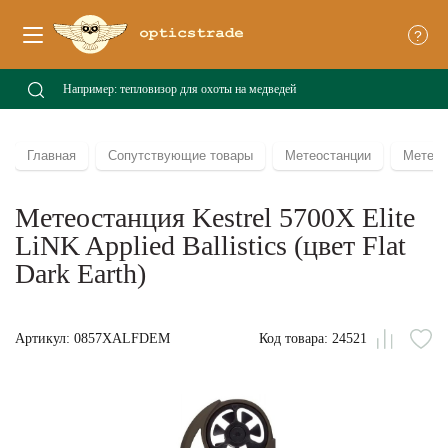
?
Главная
Сопутствующие товары
Метеостанции
Метеост
Метеостанция Kestrel 5700X Elite
LiNK Applied Ballistics (цвет Flat
Dark Earth)
Артикул: 0857XALFDEM
Код товара: 24521
Сравни
В
из