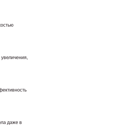
костью
 увеличения,
ффективность
ела даже в