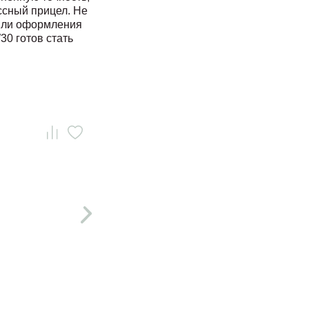
ссный прицел. Не
 или оформления
0 готов стать