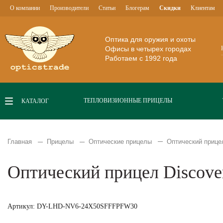
О компании
Производители
Статьи
Блогерам
Скидки
Клиентам
Оптика для оружия и охоты
Офисы в четырех городах
Работаем с 1992 года
ТЕПЛОВИЗИОННЫЕ ПРИЦЕЛЫ
КАТАЛОГ
Главная
Прицелы
Оптические прицелы
Оптический прице
Оптический прицел Discov
Артикул: DY-LHD-NV6-24X50SFFFPFW30