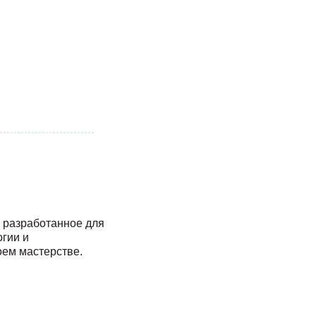
 разработанное для
огии и
оем мастерстве.