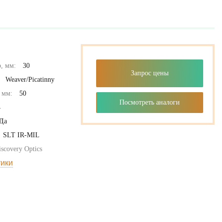
, мм:
30
Запрос цены
Weaver/Picatinny
 мм:
50
Посмотреть аналоги
4
Да
SLT IR-MIL
iscovery Optics
тики