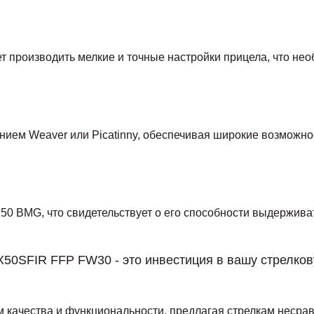
т производить мелкие и точные настройки прицела, что не
нием Weaver или Picatinny, обеспечивая широкие возможно
50 BMG, что свидетельствует о его способности выдержив
X50SFIR FFP FW30 - это инвестиция в вашу стрелков
 качества и функциональности, предлагая стрелкам несрав