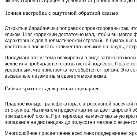
эксплуатировать прицел в условиях от ранней весны до п
Точная настройка с ощутимой обратной связью
Открытые барабанчики поправок спроектированы так, чт
кликом. Шаг коррекции достаточно мал, чтобы вы могли 
характерных для пневматической стрельбы в бумажные 
достаточно посчитать количество щелчков на ощупь, сох
Продуманная система блокировки в виде затяжного коль
чехле или пробираются сквозь густой подлесок. После т
уверенным, что пристрелка не собьётся от тряски. Это с
вызванные незаметным сдвигом механизма.
Гибкая кратность для разных сценариев
Плавное кольцо трансфокатора с агрессивной насечкой по
от окуляра. На нижнем пределе картинка даёт широкий об
при загонной охоте. При переходе на максимальную крат
попадания на дистанциях до полусотни метров с акценто
Многослойное просветление всех линз поддерживает ярко