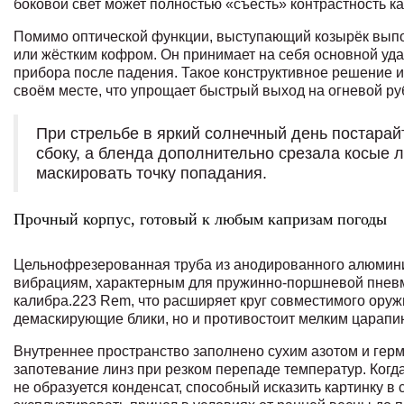
боковой свет может полностью «съесть» контрастность ка
Помимо оптической функции, выступающий козырёк выпо
или жёстким кофром. Он принимает на себя основной уд
прибора после падения. Такое конструктивное решение и
своём месте, что упрощает быстрый выход на огневой ру
При стрельбе в яркий солнечный день постарайт
сбоку, а бленда дополнительно срезала косые л
маскировать точку попадания.
Прочный корпус, готовый к любым капризам погоды
Цельнофрезерованная труба из анодированного алюминия
вибрациям, характерным для пружинно‑поршневой пневма
калибра.223 Rem, что расширяет круг совместимого оруж
демаскирующие блики, но и противостоит мелким царапи
Внутреннее пространство заполнено сухим азотом и гер
запотевание линз при резком перепаде температур. Когда
не образуется конденсат, способный исказить картинку в