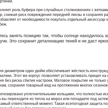
ртинки.
лняет роль буфера при случайных столкновениях с веткам
ар, снижая риск повреждения передней линзы и сохраняя р
збавляет от необходимости покупать отдельный аксессуар и
беж.
есь занять позицию так, чтобы солнце находилось з
учи. Это сохранит детализацию теней и не даст ярко
 диаметром один дюйм обеспечивает жёсткость конструкци
тики. Этот же корпус позволяет устанавливать прицел на 
ия без риска сбития настроек. Матовое покрытие не только
нам, сохраняя товарный вид на протяжении многих сезонов
метизировано уплотнительными кольцами, что полностью ис
 вы переходите из тепла на мороз или попадаете под затяж
 самый ответственный момент. Такая всепогодная защита п