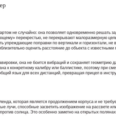
ер
дартом не случайно: она позволяет одновременно решать з
ающему» перекрестью, не перекрывают малоразмерную цель
ть упреждающие поправки по вертикали и горизонтали, не
иблизительно оценить расстояние до объекта с известными 
равировки, она не боится вибраций и сохраняет геометрию 
на к конкретному калибру или баллистике, поэтому при см
 общий язык для всех дистанций, превращая прицел в инстр
ленда, которая является продолжением корпуса и не требу
е лучи, способные засветить изображение на рассвете или
ротив солнца. Это особенно заметно на открытых полянах и