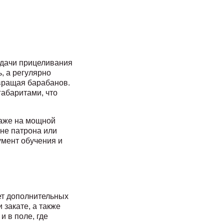
адачи прицеливания
, а регулярно
 вращая барабанов.
габаритами, что
даже на мощной
ене патрона или
умент обучения и
ет дополнительных
 закате, а также
 в поле, где