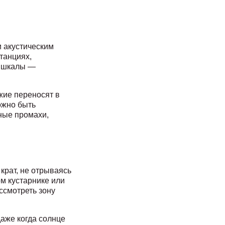
 акустическим
танциях,
ь шкалы —
жие переносят в
ожно быть
дные промахи,
крат, не отрываясь
ом кустарнике или
ссмотреть зону
даже когда солнце