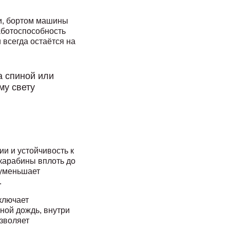
и, бортом машины
аботоспособность
 всегда остаётся на
а спиной или
му свету
и и устойчивость к
карабины вплоть до
 уменьшает
.
ключает
ной дождь, внутри
озволяет