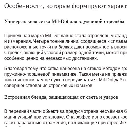
Особенности, которые формируют характ
Универсальная сетка Mil‑Dot для вдумчивой стрельбы
Прицельная марка Mil‑Dot давно стала отраслевым стан
и измерения. Четыре тонкие линии, сходящиеся к «плав
расположенные точки на балках дают возможность вноси
Стрелок, знающий угловой размер одной точки, может пр
особенно ценно на незнакомых дистанциях.
Благодаря тому, что сетка нанесена на стекло методом г
пружинно‑поршневой пневматике. Такая метка не привяза
типа винтовки вам не нужно переучиваться. Mil‑Dot даёт
совершенствования стрелковых навыков.
Встроенная бленда, защищающая от света и ударов
В передней части объектива предусмотрена несъёмная б
манипуляций при установке. Она эффективно срезает косы
гасит паразитные отражения, возникающие при стрельбе п