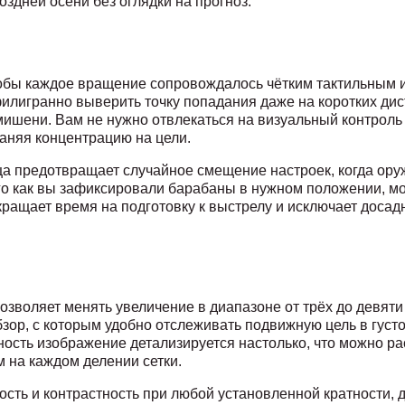
оздней осени без оглядки на прогноз.
обы каждое вращение сопровождалось чётким тактильным и
филигранно выверить точку попадания даже на коротких дис
мишени. Вам не нужно отвлекаться на визуальный контрол
раняя концентрацию на цели.
ца предотвращает случайное смещение настроек, когда ору
ого как вы зафиксировали барабаны в нужном положении, м
окращает время на подготовку к выстрелу и исключает доса
зволяет менять увеличение в диапазоне от трёх до девяти 
зор, с которым удобно отслеживать подвижную цель в густ
ность изображение детализируется настолько, что можно ра
м на каждом делении сетки.
сть и контрастность при любой установленной кратности, 