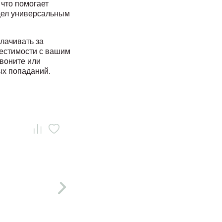
 что помогает
цел универсальным
лачивать за
местимости с вашим
звоните или
ых попаданий.