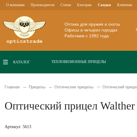
О компании
Производители
Статьи
Блогерам
Скидки
Клиентам
Оптика для оружия и охоты
Офисы в четырех городах
Работаем с 1992 года
ТЕПЛОВИЗИОННЫЕ ПРИЦЕЛЫ
КАТАЛОГ
Главная
Прицелы
Оптические прицелы
Оптический прицел
Оптический прицел Walther
Артикул: 5613