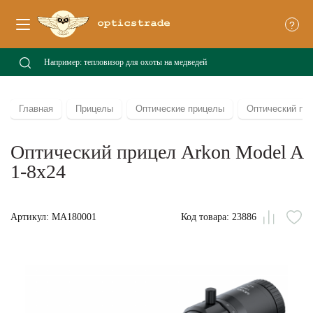
?
Главная
Прицелы
Оптические прицелы
Оптический при
Оптический прицел Arkon Model A
1-8x24
Артикул: MA180001
Код товара: 23886
Сравни
В
из