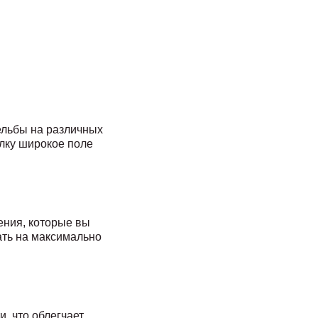
ельбы на различных
елку широкое поле
ения, которые вы
ать на максимально
, что облегчает