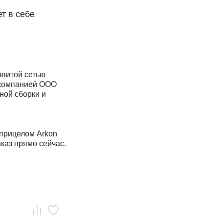
т в себе
звитой сетью
я компанией ООО
ной сборки и
 прицелом Arkon
каз прямо сейчас.