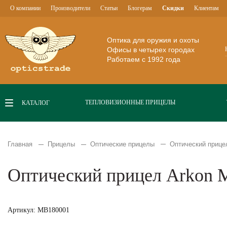
О компании
Производители
Статьи
Блогерам
Скидки
Клиентам
Оптика для оружия и охоты
Офисы в четырех городах
Работаем с 1992 года
ТЕПЛОВИЗИОННЫЕ ПРИЦЕЛЫ
КАТАЛОГ
Главная
Прицелы
Оптические прицелы
Оптический прицел
Оптический прицел Arkon M
Артикул: MB180001