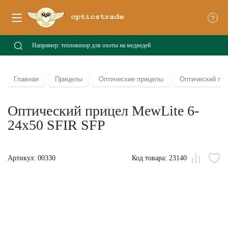
?
Главная
Прицелы
Оптические прицелы
Оптический при
Оптический прицел MewLite 6-
24x50 SFIR SFP
Артикул: 00330
Код товара: 23140
Сравни
В
из