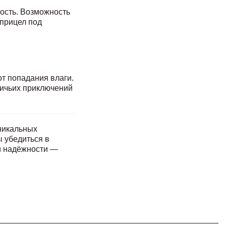
ность. Возможность
 прицел под
т попадания влаги.
ничьих приключений
уникальных
ы убедиться в
и надёжности —