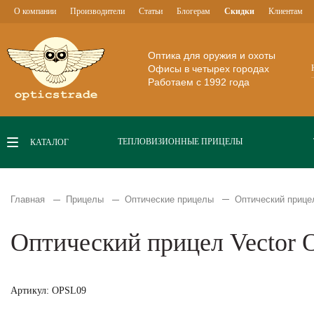
О компании
Производители
Статьи
Блогерам
Скидки
Клиентам
Оптика для оружия и охоты
Офисы в четырех городах
Работаем с 1992 года
ТЕПЛОВИЗИОННЫЕ ПРИЦЕЛЫ
КАТАЛОГ
Главная
Прицелы
Оптические прицелы
Оптический прицел
Оптический прицел Vector O
Артикул: OPSL09