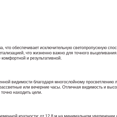
а, что обеспечивает исключительную светопропускную спос
етализацией, что жизненно важно для точного выцеливания.
е комфортной и результативной.
ченной видимости благодаря многослойному просветлению л
рассветные или вечерние часы. Отличная видимость и высо
 точно находить цели.
еменной кратности: от 12,8 м на минимальном увеличении д