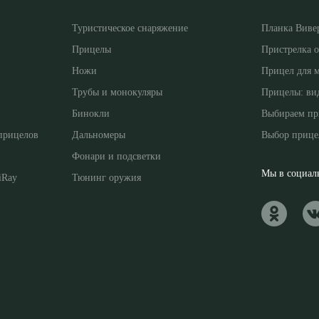
Туристическое снаряжение
Планка Виве
Прицелы
Пристрелка 
Ножи
Прицел для 
Трубы и монокуляры
Прицелы: ви
Бинокли
Выбираем пр
прицелов
Дальномеры
Выбор прице
Фонари и подсветки
Мы в социаль
iRay
Тюнинг оружия