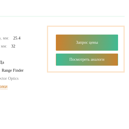
, мм:
25.4
Запрос цены
 мм:
32
Посмотреть аналоги
Да
Range Finder
ctor Optics
тики