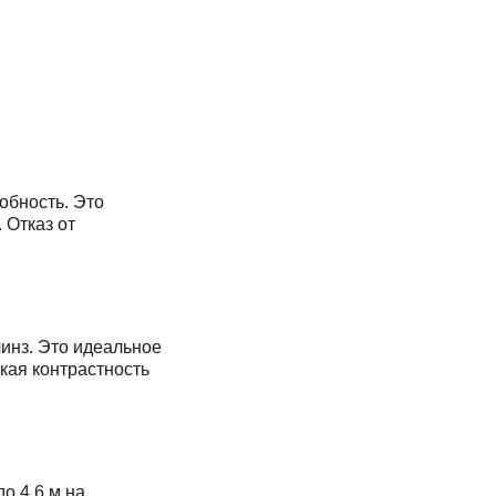
обность. Это
 Отказ от
инз. Это идеальное
кая контрастность
о 4,6 м на