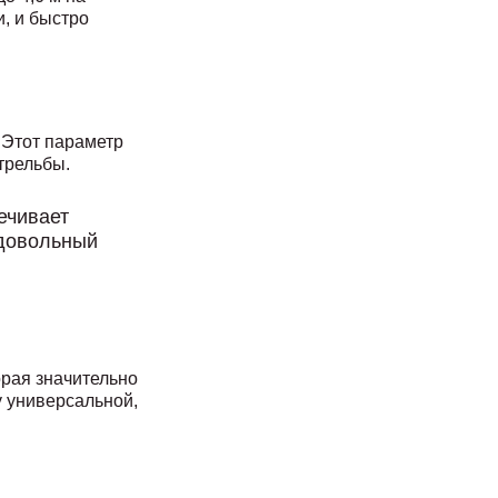
, и быстро
 Этот параметр
трельбы.
ечивает
 довольный
орая значительно
у универсальной,