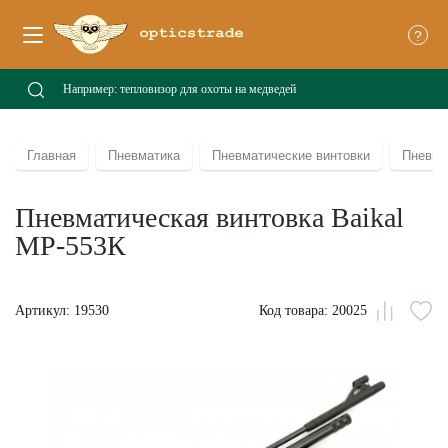
?
Главная
Пневматика
Пневматические винтовки
Пневма
Пневматическая винтовка Baikal
МР-553К
Артикул: 19530
Код товара: 20025
Сравни
В
из