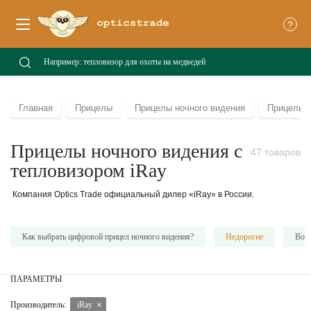
?
Главная
Прицелы
Прицелы ночного видения
Прицелы н
Прицелы ночного видения с
47 товаров
тепловизором iRay
Компания Optics Trade официальный дилер «iRay» в России.
Как выбрать цифровой прицел ночного видения?
Недорогие
Вое
ПАРАМЕТРЫ
Производитель:
iRay