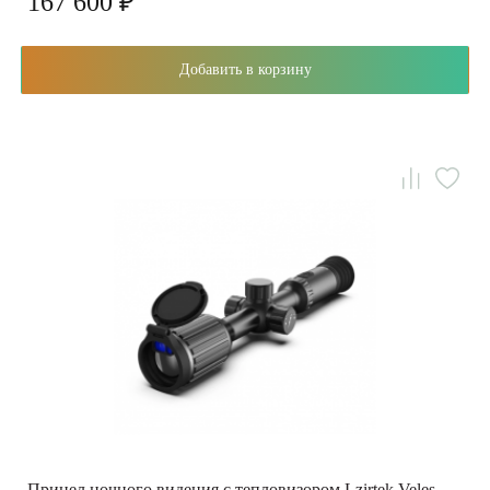
167 600 ₽
Добавить в корзину
Прицел ночного видения с тепловизором Lzirtek Veles