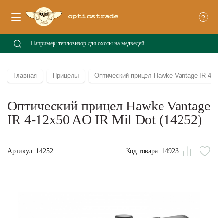
?
Главная
Прицелы
Оптический прицел Hawke Vantage IR 4-12
Оптический прицел Hawke Vantage
IR 4-12x50 AO IR Mil Dot (14252)
Артикул: 14252
Код товара: 14923
Сравни
В
из