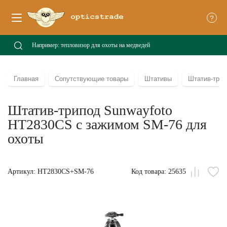
?
Главная
Сопутствующие товары
Штативы
Штатив-трип
Штатив-трипод Sunwayfoto
HT2830CS с зажимом SM-76 для
охоты
Артикул: HT2830CS+SM-76
Код товара: 25635
Сравни
В
из