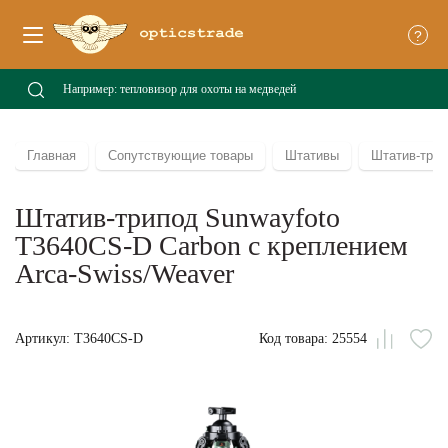
?
Главная
Сопутствующие товары
Штативы
Штатив-трип
Штатив-трипод Sunwayfoto
T3640CS-D Carbon с креплением
Arca-Swiss/Weaver
Артикул: T3640CS-D
Код товара: 25554
Сравни
В
из