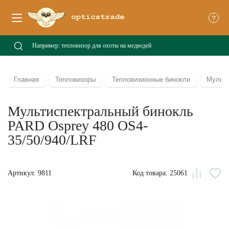
?
Главная
Тепловизоры
Тепловизионные бинокли
Мульти
Мультиспектральный бинокль
PARD Osprey 480 OS4-
35/50/940/LRF
Артикул: 9811
Код товара: 25061
Сравни
В
из