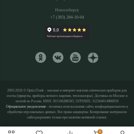
Новосибирск
+7 (383) 284-10-04
2003-2026 © OpticsTrade – магазин и интернет-магазин оптических приборов для
охоты (прицелы, приборы ночного видения, тепловизоры). Доставка по Москве и
почтой по России. ИНН: 501106288585, ОГРНИП: 312504014900059
Официальное уведомление
- политика использования сайта, конфиденциальности и
обработки персональных данных. Все права защищены. Копирование материалов
сайта разрешено только при наличии активной ссылки.
0