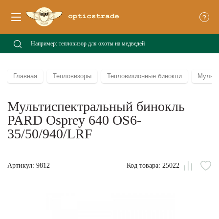
?
Главная
Тепловизоры
Тепловизионные бинокли
Мульти
Мультиспектральный бинокль
PARD Osprey 640 OS6-
35/50/940/LRF
Артикул: 9812
Код товара: 25022
Сравни
В
из