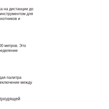
а на дистанции до
 инструментом для
охотников и
00 метров. Это
ределение
ждая палитра
ереключение между
одходящей