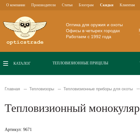
О компании
Производители
Статьи
Блогерам
Скидки
Клиентам
Оптика для оружия и охоты
Офисы в четырех городах
Работаем с 1992 года
ТЕПЛОВИЗИОННЫЕ ПРИЦЕЛЫ
КАТАЛОГ
Главная
Тепловизоры
Тепловизионные приборы для охоты
Тепловизионный монокуляр
Артикул: 9671