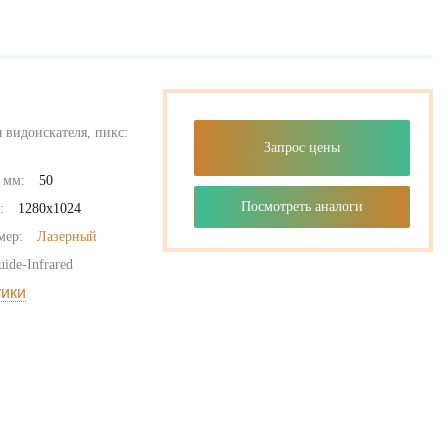
 видоискателя, пикс:
Запрос цены
 мм:
50
Посмотреть аналоги
:
1280x1024
мер:
Лазерный
uide-Infrared
тики