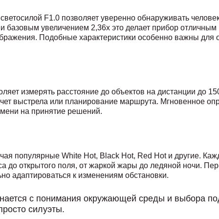
светосилой F1.0 позволяет уверенно обнаруживать человек
 и базовым увеличением 2,36x это делает прибор отличным
ображения. Подобные характеристики особенно важны для 
оляет измерять расстояние до объектов на дистанции до 15
счет выстрела или планирование маршрута. Мгновенное оп
емени на принятие решений.
чая популярные White Hot, Black Hot, Red Hot и другие. Ка
са до открытого поля, от жаркой жары до ледяной ночи. П
но адаптироваться к изменениям обстановки.
нается с понимания окружающей среды и выбора п
просто силуэты.