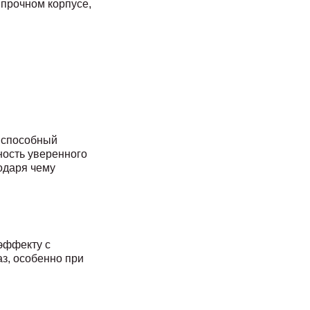
 прочном корпусе,
, способный
ность уверенного
одаря чему
эффекту с
з, особенно при