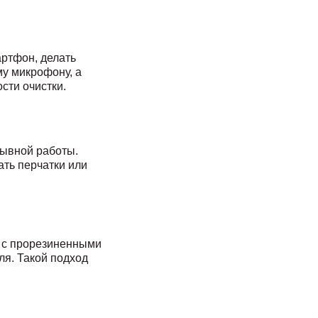
ртфон, делать
му микрофону, а
сти очистки.
рывной работы.
ать перчатки или
с с прорезиненными
ля. Такой подход