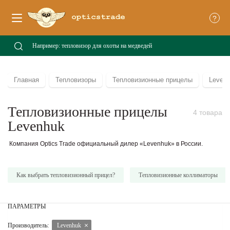
?
Главная
Тепловизоры
Тепловизионные прицелы
Leven
Тепловизионные прицелы
4 товара
Levenhuk
Компания Optics Trade официальный дилер «Levenhuk» в России.
Как выбрать тепловизионный прицел?
Тепловизионные коллиматоры
ПАРАМЕТРЫ
Производитель:
Levenhuk