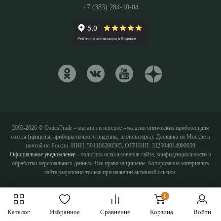
+7 (383) 284-10-04
2003-2026 © OpticsTrade – магазин и интернет-магазин оптических приборов для
охоты (прицелы, приборы ночного видения, тепловизоры). Доставка по Москве и
почтой по России. ИНН: 501106288585, ОГРНИП: 312504014900059
Официальное уведомление
- политика использования сайта, конфиденциальности и
обработки персональных данных. Все права защищены. Копирование материалов
сайта разрешено только при наличии активной ссылки.
0
Каталог
Избранное
Сравнение
Корзина
Войти