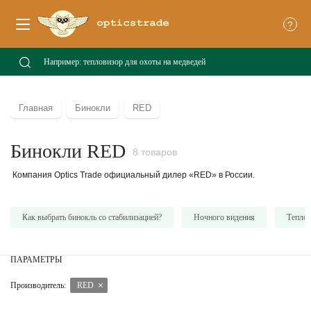
?
Главная
Бинокли
RED
Бинокли RED
8 товаров
Компания Optics Trade официальный дилер «RED» в России.
Как выбрать бинокль со стабилизацией?
Ночного видения
Тепло
ПАРАМЕТРЫ
Производитель:
RED