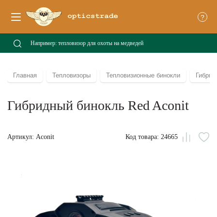
?
Главная
Тепловизоры
Тепловизионные бинокли
Гибрид
Гибридный бинокль Red Aconit
Артикул: Aconit
Код товара: 24665
Сравни
В
из