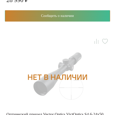
28 990 ₽
Сообщить о наличии
Оптический прицел Vector Optics VictOptics S4 6-24x50