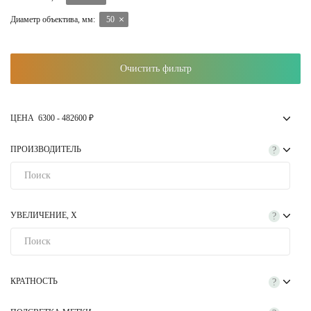
точно прицеливаться на больших дистанциях, а также наблюдать за
Диаметр объектива, мм:
50
целями на ближних расстояниях. Оптический прицел 24х50 станет
надежным помощником как для охотников, так и для стрелков-
спортсменов, ценящих точность и качество оптики.
Очистить фильтр
В интернет-магазине Optics Trade вы найдете широкий ассортимент
оружия и оптических приборов по самым выгодным ценам. Вы
можете купить прицел 6-24x50 с быстрой доставкой по всей России.
ЦЕНА
6300
-
482600
₽
Мы предоставляем гарантию на весь товар и профессиональную
поддержку. Каждый оптический прицел 24х50 проходит
ПРОИЗВОДИТЕЛЬ
?
тщательную проверку перед отправкой. Не знаете, что выбрать?
Наши специалисты помогут! Получите бесплатную консультацию
по телефону +7 (495) 785-61-36 — мы подберем лучший вариант
под ваши задачи и бюджет.
УВЕЛИЧЕНИЕ, Х
?
КРАТНОСТЬ
?